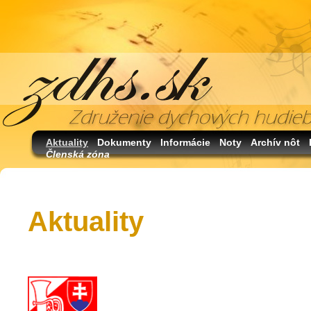
Aktuality
Dokumenty
Informácie
Noty
Archív nôt
Členská zóna
Aktuality