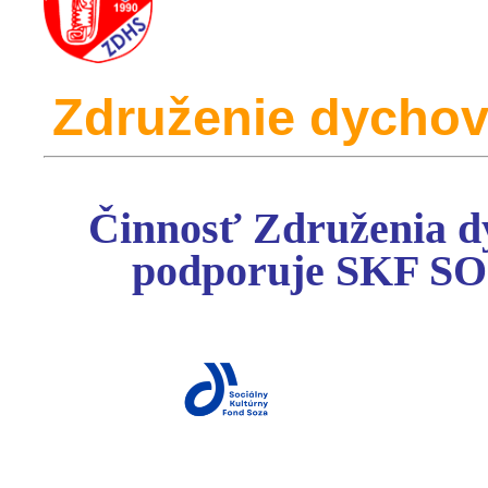
Zdru
ženie
dychov
Činnosť Združenia d
podporuje
SKF S