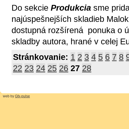
Do sekcie
Produkcia
sme prida
najúspešnejších skladieb Malok
dostupná rozšírená ponuka o ú
skladby autora, hrané v celej 
Stránkovanie:
1
2
3
4
5
6
7
8
22
23
24
25
26
27
28
web by
Gfx-pulse