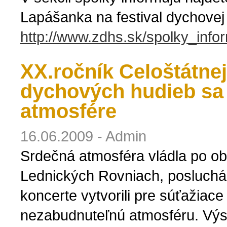
Lapášanka na festival dychovej
http://www.zdhs.sk/spolky_info
XX.ročník Celoštátne
dychových hudieb sa 
atmosfére
16.06.2009 - Admin
Srdečná atmosféra vládla po 
Lednických Rovniach, poslucháč
koncerte vytvorili pre súťažiac
nezabudnuteľnú atmosféru. Výsl