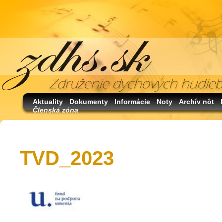
Aktuality
Dokumenty
Informácie
Noty
Archív nôt
Členská zóna
TVD_2023