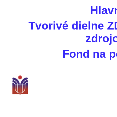
Hlav
Tvorivé dielne 
zdroj
Fond na 