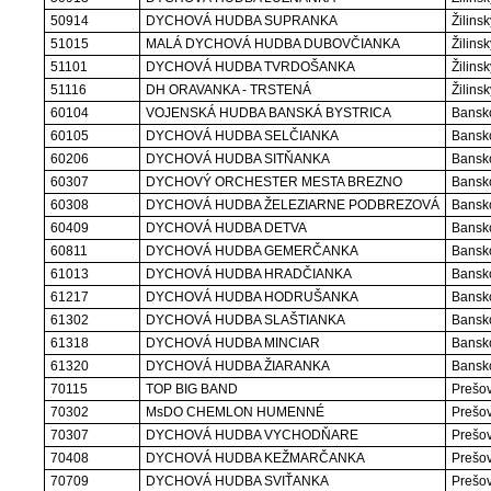
50914
DYCHOVÁ HUDBA SUPRANKA
Žilinsk
51015
MALÁ DYCHOVÁ HUDBA DUBOVČIANKA
Žilinsk
51101
DYCHOVÁ HUDBA TVRDOŠANKA
Žilinsk
51116
DH ORAVANKA - TRSTENÁ
Žilinsk
60104
VOJENSKÁ HUDBA BANSKÁ BYSTRICA
Bansko
60105
DYCHOVÁ HUDBA SELČIANKA
Bansko
60206
DYCHOVÁ HUDBA SITŇANKA
Bansko
60307
DYCHOVÝ ORCHESTER MESTA BREZNO
Bansko
60308
DYCHOVÁ HUDBA ŽELEZIARNE PODBREZOVÁ
Bansko
60409
DYCHOVÁ HUDBA DETVA
Bansko
60811
DYCHOVÁ HUDBA GEMERČANKA
Bansko
61013
DYCHOVÁ HUDBA HRADČIANKA
Bansko
61217
DYCHOVÁ HUDBA HODRUŠANKA
Bansko
61302
DYCHOVÁ HUDBA SLAŠTIANKA
Bansko
61318
DYCHOVÁ HUDBA MINCIAR
Bansko
61320
DYCHOVÁ HUDBA ŽIARANKA
Bansko
70115
TOP BIG BAND
Prešov
70302
MsDO CHEMLON HUMENNÉ
Prešov
70307
DYCHOVÁ HUDBA VYCHODŇARE
Prešov
70408
DYCHOVÁ HUDBA KEŽMARČANKA
Prešov
70709
DYCHOVÁ HUDBA SVIŤANKA
Prešov