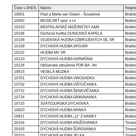
Číslo v ZHDS:
Názov:
Regió
10001
Paul a Marta van Ooijen - Šuvadová
Bratis
10002
MUSICART spol. s r.o
Bratis
10103
BRATISLAVSKÉ MAŽORETKY A&M
Bratis
10106
Dychová hudba DUNAJSKÁ KAPELA
Bratis
10108
VOJENSKÁ HUDBA OZBROJENÝCH SÍL SR
Bratis
10109
DYCHOVÁ HUDBA SPOJÁR
Bratis
10110
HUDBA MV SR
Bratis
10123
DYCHOVÁ HUDBA HARMÓNIA
Bratis
10126
Občianske združenie FOR BA - Art
Bratis
10615
VESELÁ MUZIKA
Bratis
10701
DYCHOVÁ HUDBA VINOSADKA
Bratis
10702
DYCHOVÁ HUDBA VIŠTUČANKA
Bratis
10722
DYCHOVÁ HUDBA ŠENKVIČANKA
Bratis
10724
DYCHOVÁ HUDBA GRINAVANKA
Bratis
10725
SVÄTOJURSKÁ DYCHOVKA
Bratis
10820
DYCHOVÁ HUDBA IVANKA
Bratis
10821
DYCHOVÁ HUDBA „11“ Z IVANKY
Bratis
20104
DYCHOVÁ HUDBA KRIŽOVIANKA
Trnavs
20105
DYCHOVÁ HUDBA ŠÚROVANKA
Trnavs
20310
DYCHOVÁ HUDBA JELKA
Trnavs