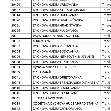
20409
DYCHOVÁ HUDBA VRBOVANKA
Trnavs
20507
DYCHOVÁ HUDBA ŠTEFANOVJANKA
Trnavs
20514
DYCHOVÁ HUDBA DUBOVANKA
Trnavs
20520
DYCHOVÁ HUDBA DRAHOVČANKA
Trnavs
20621
DYCHOVÁ HUDBA HRADIŠŤANKA
Trnavs
20725
DYCHOVÁ HUDBA MÁJOVANKA
Trnavs
30001
WWW.HUDOBNENASTROJE1.SK
Trenči
30003
MIKmix, s.r.o.
Trenči
30102
DYCHOVÁ HUDBA VLČOVANKA
Trenči
30104
DYCHOVÁ HUDBA BODOVANKA
Trenči
30106
DYCHOVÁ HUDBA NEMŠOVSKÍ MUZIKANTI
Trenči
30110
DYCHOVÁ HUDBA TEXTILANKA
Trenči
30113
Dychová hudba CHABOVIENKA
Trenči
30115
OZ KAMARÁDI
Trenči
30141
DYCHOVÁ HUDBA DRIETOMANKA
Trenči
30144
DYCHOVÁ HUDBA TRENČIANSKA DVANÁSTKA
Trenči
30515
DYCHOVÁ HUDBA BUČKOVANKA
Trenči
30516
DYCHOVÁ HUDBA LIESKOVANÉ
Trenči
30545
JUNIOR BRASS QUINTET
Trenči
30619
OZ DETSKÁ DYCHOVÁ HUDBA HRADIŠŤANKA
Trenči
30622
DYCHOVÁ HUDBA CHYNORIANKA
Trenči