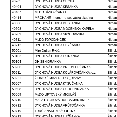
40205
DYCHOVÁ HUDBA OUCHA
Nitrian
40404
DYCHOVÁ HUDBA KESANKA
Nitrian
40407
MLDO BÁNOVČANKA
Nitrian
40414
MRCHANE - humorno-spevácka skupina
Nitrian
40506
DYCHOVÁ HUDBA DUSLANKA
Nitrian
40508
DYCHOVÁ HUDBA MOČENSKÁ KAPELA
Nitrian
40709
DYCHOVÁ HUDBA SKÝCOVANKA
Nitrian
40711
MLDO TOPOĽANČEK
Nitrian
40712
DYCHOVÁ HUDBA OBYČANKA
Nitrian
50001
Miro Dušan Rybár
Žilinsk
50103
DYCHOVÁ HUDBA FATRANKA
Žilinsk
50104
DH SENIORANKA
Žilinsk
50206
DYCHOVÁ HUDBA PREDMIERČANKA
Žilinsk
50211
DYCHOVÁ HUDBA KOLÁROVIČANKA, o.z.
Žilinsk
50221
ŽILINSKÉ MAŽORETKY „DIANA“
Žilinsk
50507
DYCHOVÁ HUDBA KYSUČANKA
Žilinsk
50508
DYCHOVÁ HUDBA OCHODNIČANKA
Žilinsk
50609
MsDO LIPTOVSKÝ MIKULÁŠ
Žilinsk
50710
MALÁ DYCHOVÁ HUDBA MARTINER
Žilinsk
50712
DYCHOVÁ HUDBA VRÚTOČANKA
Žilinsk
50719
TURČIANSKE MAŽORETKY
Žilinsk
50913
DYCHOVÁ HUDBA LÚŽŇANKA
Žilinsk