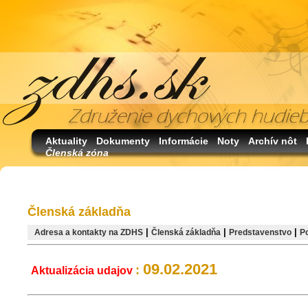
Aktuality
Dokumenty
Informácie
Noty
Archív nôt
Členská zóna
Členská základňa
|
|
|
Adresa a kontakty na ZDHS
Členská základňa
Predstavenstvo
P
09.02.2021
:
Aktualizácia udajov