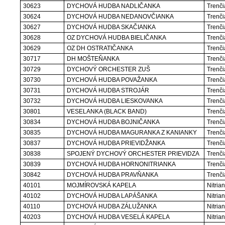
30623
DYCHOVÁ HUDBA NADLIČANKA
Trenči
30624
DYCHOVÁ HUDBA NEDANOVČIANKA
Trenči
30627
DYCHOVÁ HUDBA SKAČIANKA
Trenči
30628
OZ DYCHOVÁ HUDBA BIELIČANKA
Trenči
30629
OZ DH OSTRATIČANKA
Trenči
30717
DH MOŠTEŇANKA
Trenči
30729
DYCHOVÝ ORCHESTER ZUŠ
Trenči
30730
DYCHOVÁ HUDBA POVAŽANKA
Trenči
30731
DYCHOVÁ HUDBA STROJÁR
Trenči
30732
DYCHOVÁ HUDBA LIESKOVANKA
Trenči
30801
VESELANKA (BLACK BAND)
Trenči
30834
DYCHOVÁ HUDBA BOJNIČANKA
Trenči
30835
DYCHOVÁ HUDBA MAGURANKA Z KANIANKY
Trenči
30837
DYCHOVÁ HUDBA PRIEVIDŽANKA
Trenči
30838
SPOJENÝ DYCHOVÝ ORCHESTER PRIEVIDZA
Trenči
30839
DYCHOVÁ HUDBA HORNONITRIANKA
Trenči
30842
DYCHOVÁ HUDBA PRAVŇANKA
Trenči
40101
MOJMÍROVSKÁ KAPELA
Nitrian
40102
DYCHOVÁ HUDBA LAPÁŠANKA
Nitrian
40110
DYCHOVÁ HUDBA ZÁLUŽANKA
Nitrian
40203
DYCHOVÁ HUDBA VESELÁ KAPELA
Nitrian