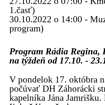
27.10.2022 o 07:00 - Km
1.časť)
30.10.2022 o 14:00 - Muzi
program)
Program Rádia Regina,
na týždeň od 17.10. - 23
V pondelok 17. októbra n
počúvať DH Záhorácki str
kapelníka Jána Jamrišku. 