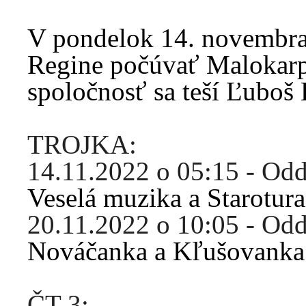
V pondelok 14. novembra
Regine počúvať Malokarp
spoločnosť sa teší Ľuboš
TROJKA:
14.11.2022 o 05:15 - Od
Veselá muzika a Starotur
20.11.2022 o 10:05 - Od
Nováčanka a Kľušovanka
ČT 3: