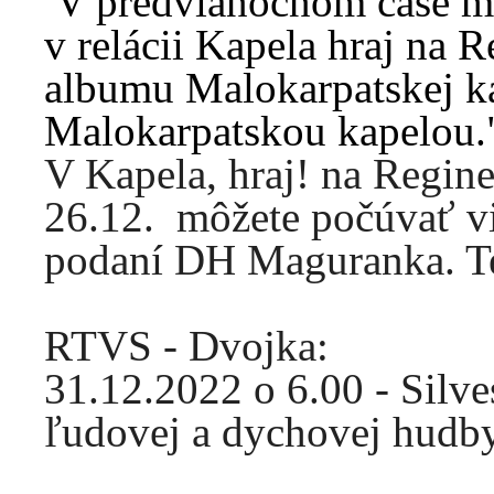
V predvianočnom čase m
v relácii Kapela hraj na 
albumu Malokarpatskej ka
Malokarpatskou kapelou.
V Kapela, hraj! na Regine
26.12. môžete počúvať vi
podaní DH Maguranka. Te
RTVS - Dvojka:
31.12.2022 o 6.00 - Silv
ľudovej a dychovej hudb