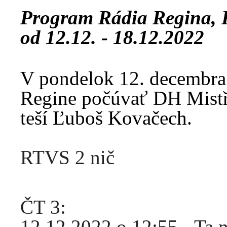
Program Rádia Regina, 
od 12.12. - 18.12.2022
V pondelok 12. decembra
Regine počúvať DH Mistř
teší Ľuboš Kovačech.
RTVS 2 nič
ČT 3:
12.12.2022 o 12:55 - Ta