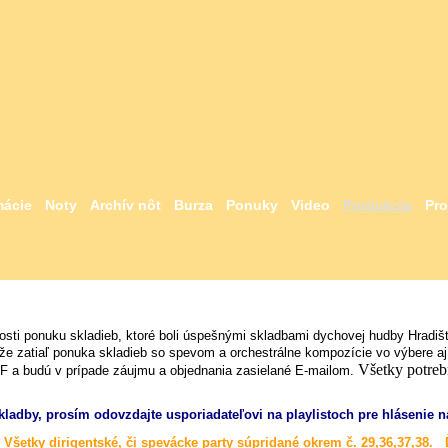
mácie
Noty
Archív nôt
Burza
Ponuky
Video
Produkcia
Pro
sti ponuku skladieb, ktoré boli úspešnými skladbami dychovej hudby Hradiš
kže zatiaľ ponuka skladieb so spevom a orchestrálne kompozície vo výbere 
Všetky potrebn
DF a budú v prípade záujmu a objednania zasielané E-mailom.
kladby, prosím odovzdajte usporiadateľovi na playlistoch pre hlásenie 
 - Všetky dirigentské, či spevácke party súpridané okrem č. 29,36,37,3