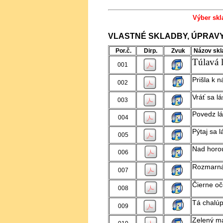
Výber skl
VLASTNÉ SKLADBY, ÚPRAVY
Por.č.
Dirp.
Zvuk
Názov skl
Túlavá 
001
Prišla k 
002
Vráť sa l
003
Povedz lá
004
Pýtaj sa 
005
Nad horo
006
Rozmarná
007
Čierne o
008
Tá chalú
009
Zelený m