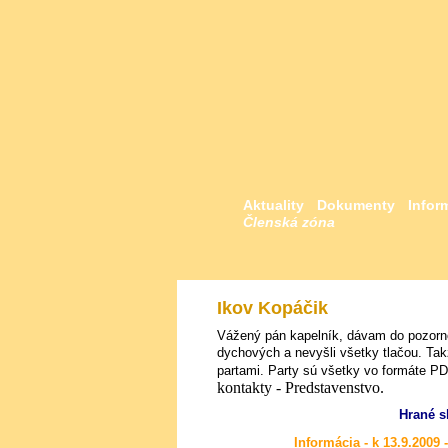
Aktuality
Dokumenty
Infor
Členská zóna
Ikov Kopáčik
Vážený pán kapelník, dávam do pozorno
dychových a nevyšli všetky tlačou. Ta
partami. Party sú všetky vo formáte P
kontakty - Predstavenstvo.
Hrané s
Informácia - k 13.9.2009