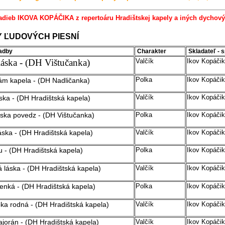
adieb IKOVA KOPÁČIKA z repertoáru Hradištskej kapely a iných dychov
 ĽUDOVÝCH PIESNÍ
adby
Charakter
Skladateľ - 
láska - (DH Vištučanka)
Valčík
Ikov Kopáčik
Polka
Ikov Kopáčik
nám kapela - (DH Nadličanka)
Valčík
Ikov Kopáčik
áska - (DH Hradištská kapela)
ska povedz - (DH Vištučanka)
Polka
Ikov Kopáčik
láska
- (DH Hradištská kapela)
Valčík
Ikov Kopáčik
u
- (DH Hradištská kapela)
Polka
Ikov Kopáčik
 láska
- (DH Hradištská kapela)
Valčík
Ikov Kopáčik
čenká
- (DH Hradištská kapela)
Polka
Ikov Kopáčik
pka rodná
- (DH Hradištská kapela)
Valčík
Ikov Kopáčik
ajorán
- (DH Hradištská kapela)
Valčík
Ikov Kopáčik