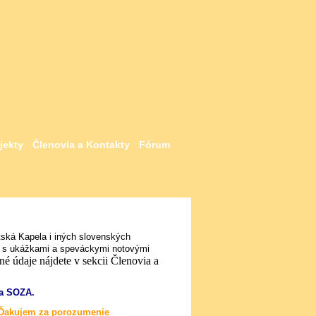
jekty
Členovia a Kontakty
Fórum
tská Kapela i iných slovenských
aj s ukážkami a speváckymi notovými
é údaje nájdete v sekcii Členovia a
na SOZA.
8. Ďakujem za porozumenie