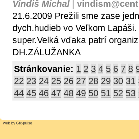
Vindiš Michal
|
vindism@cent
21.6.2009 Prežili sme zase jedn
dych.hudieb vo Veľkom Lapáši. S
super.Velká vďaka patrí organiz
DH.ZÁLUŽANKA
Stránkovanie:
1
2
3
4
5
6
7
8
22
23
24
25
26
27
28
29
30
31
44
45
46
47
48
49
50
51
52
53
web by
Gfx-pulse