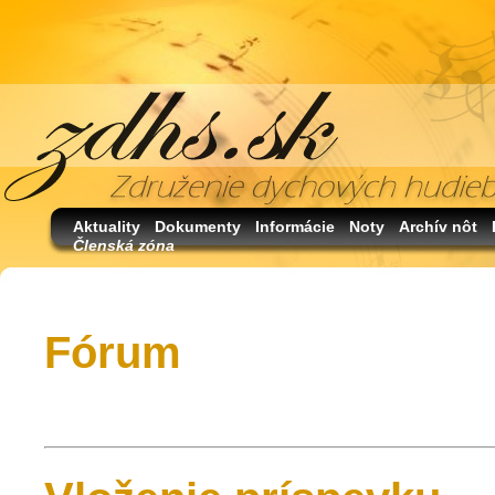
Aktuality
Dokumenty
Informácie
Noty
Archív nôt
Členská zóna
Fórum