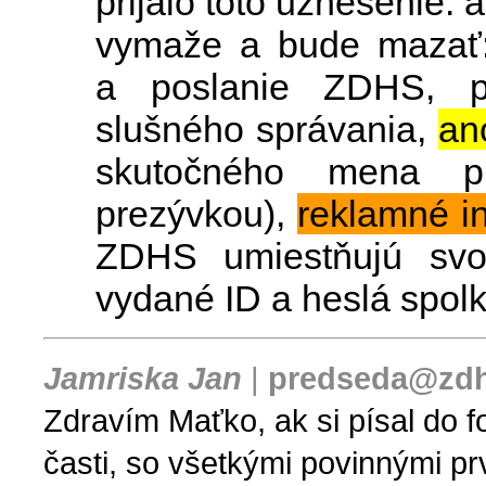
prijalo toto uznesenie: 
vymaže a bude mazať:
a poslanie ZDHS, p
slušného správania,
an
skutočného mena pr
prezývkou),
reklamné i
ZDHS umiestňujú svo
vydané ID a heslá spo
Jamriska Jan
|
predseda@zdh
Zdravím Maťko, ak si písal do fo
časti, so všetkými povinnými prv