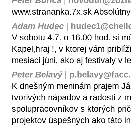
Peter Burica
|
novodur@zozn
www.strananka.7x.sk Absolútny
Adam Hudec
|
hudec1@chell
V sobotu 4.7. o 16.00 hod. si 
Kapel,hraj !, v ktorej vám pribl
mesiaci júni, ako aj festivaly v 
Peter Belavý
|
p.belavy@facc.
K dnešným meninám prajem Jáno
tvorivých nápadov a radosti z m
spolupracovníkov s ktorých pri
projektov úspešných ako táto in