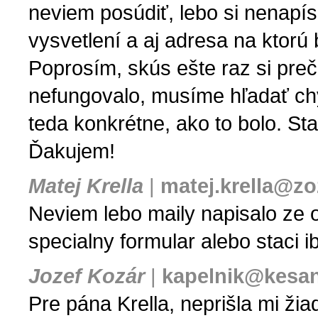
neviem posúdiť, lebo si nenapísa
vysvetlení a aj adresa na ktorú
Poprosím, skús ešte raz si prečí
nefungovalo, musíme hľadať chy
teda konkrétne, ako to bolo. S
Ďakujem!
Matej Krella
|
matej.krella@z
Neviem lebo maily napisalo ze o
specialny formular alebo staci 
Jozef Kozár
|
kapelnik@kesan
Pre pána Krella, neprišla mi ži