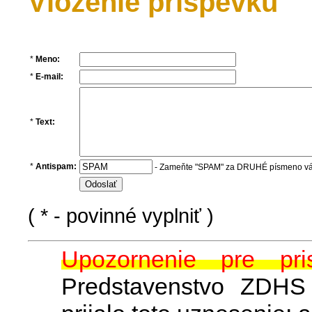
Vloženie príspevku
*
Meno:
*
E-mail:
*
Text:
*
Antispam:
- Zameňte "SPAM" za DRUHÉ písmeno v
( * - povinné vyplniť )
Upozornenie pre pr
Predstavenstvo ZDHS