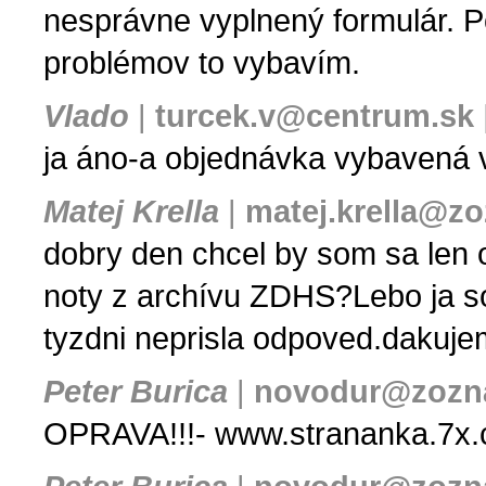
nesprávne vyplnený formulár. P
problémov to vybavím.
Vlado
|
turcek.v@centrum.sk
ja áno-a objednávka vybavená
Matej Krella
|
matej.krella@z
dobry den chcel by som sa len o
noty z archívu ZDHS?Lebo ja s
tyzdni neprisla odpoved.dakuje
Peter Burica
|
novodur@zozn
OPRAVA!!!- www.strananka.7x.