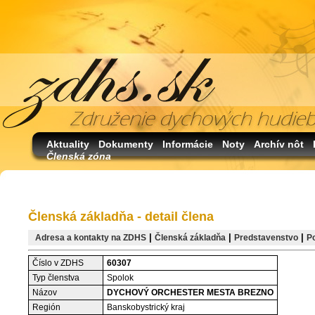
Aktuality
Dokumenty
Informácie
Noty
Archív nôt
Členská zóna
Členská základňa - detail člena
|
|
|
Adresa a kontakty na ZDHS
Členská základňa
Predstavenstvo
P
Číslo v ZDHS
60307
Typ členstva
Spolok
Názov
DYCHOVÝ ORCHESTER MESTA BREZNO
Región
Banskobystrický kraj