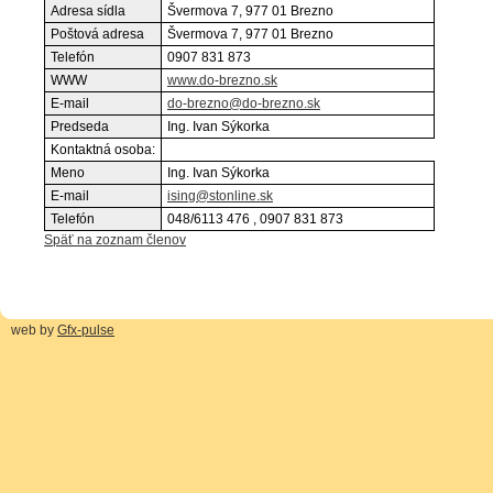
Adresa sídla
Švermova 7, 977 01 Brezno
Poštová adresa
Švermova 7, 977 01 Brezno
Telefón
0907 831 873
WWW
www.do-brezno.sk
E-mail
do-brezno@do-brezno.sk
Predseda
Ing. Ivan Sýkorka
Kontaktná osoba:
Meno
Ing. Ivan Sýkorka
E-mail
ising@stonline.sk
Telefón
048/6113 476 , 0907 831 873
Späť na zoznam členov
web by
Gfx-pulse