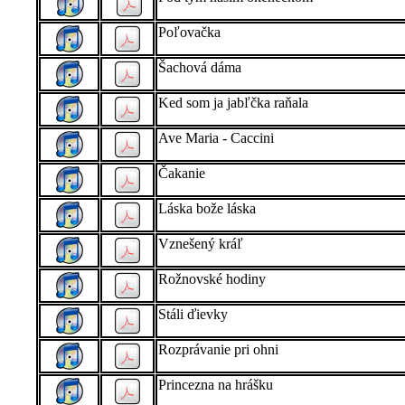
Poľovačka
Šachová dáma
Ked som ja jabľčka raňala
Ave Maria - Caccini
Čakanie
Láska bože láska
Vznešený kráľ
Rožnovské hodiny
Stáli ďievky
Rozprávanie pri ohni
Princezna na hrášku