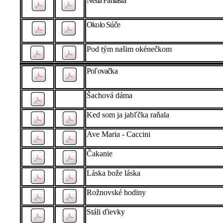
Nella Fantasia
Okolo Súče
Pod tým našim okénečkom
Poľovačka
Šachová dáma
Ked som ja jabľčka raňala
Ave Maria - Caccini
Čakanie
Láska bože láska
Rožnovské hodiny
Stáli ďievky