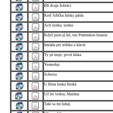
Išli dvaja žobráci
Keď Aňička húsky pásla
Ach synku, synku
Když jsem já šel, tou Putimskou branou
Intráda pre trúbku a klavír
Ty jsi moje, první láska
Yesterday
Scherzo
U Brna louka široká
Už ho vedou, Martina
Takí sa mi šuhaj