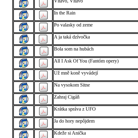
Vltavo, Vltavo
In the Rain
Po valasky od zeme
A ja taká dzívočka
Bola som na hubách
All I Ask Of You (Fantóm opery)
Už mně koně vyvádejí
Na vysokom Sitne
Zahraj Cigáň
Krátka správa z UFO
Ja do hory nepôjdem
Kdeže si Anička