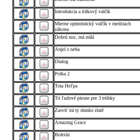
Introdukcia a trilkový valčík
Mierne optimistický valčík v medziach
zákona
Dobrú noc, má milá
Anjel z neba
Dialog
Polka 2
Tota Heľpa
Tri ľudové piesne pre 3 trúbky
Zasviť mi ty slunko zlaté
Amazing Grace
Boleráz