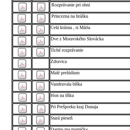
Rozprávanie pri ohni
Princezna na hrášku
Celá krásna , si Mária
Dve z Moravského Slovácka
Tiché rozprávanie
Zdravica
Malé prelúdium
Vandruvala blška
Hon na líšku
Pri Prešporku kraj Dunaja
Stará pieseň
Darmo ma mamička