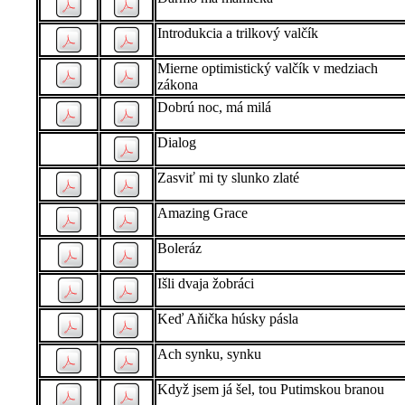
Introdukcia a trilkový valčík
Mierne optimistický valčík v medziach
zákona
Dobrú noc, má milá
Dialog
Zasviť mi ty slunko zlaté
Amazing Grace
Boleráz
Išli dvaja žobráci
Keď Aňička húsky pásla
Ach synku, synku
Když jsem já šel, tou Putimskou branou