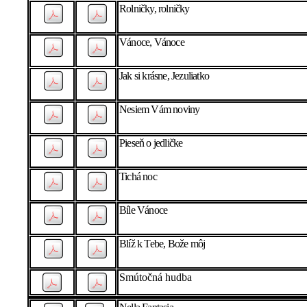
Rolničky, rolničky
Vánoce, Vánoce
Jak si krásne, Jezuliatko
Nesiem Vám noviny
Pieseň o jedličke
Tichá noc
Bíle Vánoce
Blíž k Tebe, Bože môj
Smútočná hudba