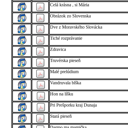
Celá krásna , si Mária
Obrázok zo Slovenska
Dve z Moravského Slovácka
Tiché rozprávanie
Zdravica
Truvérska pieseň
Malé prelúdium
Vandruvala blška
Hon na líšku
Pri Prešporku kraj Dunaja
Stará pieseň
Darmo ma mamička