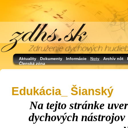
Aktuality
Dokumenty
Informácie
Noty
Archív nôt
Členská zóna
Edukácia_ Šianský
Na tejto stránke uve
dychových nástrojov 