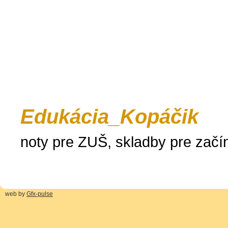
Edukácia_Kopáčik
noty pre ZUŠ, skladby pre zač
web by
Gfx-pulse