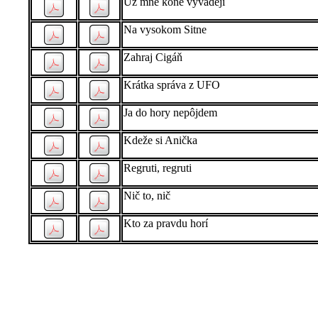
Už mně koně vyvádejí
Na vysokom Sitne
Zahraj Cigáň
Krátka správa z UFO
Ja do hory nepôjdem
Kdeže si Anička
Regruti, regruti
Nič to, nič
Kto za pravdu horí