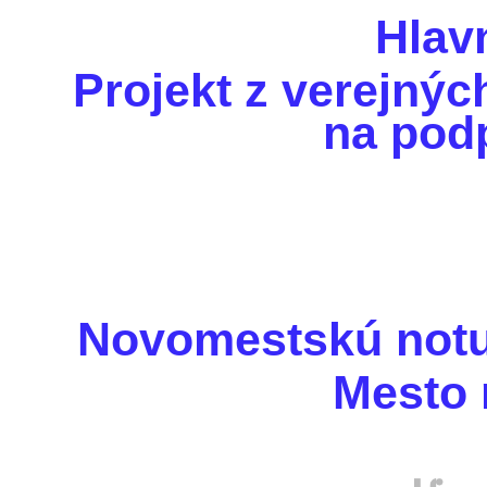
Hlav
Projekt z verejnýc
na pod
Novomestskú notu
Mesto 