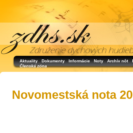
Aktuality
Dokumenty
Informácie
Noty
Archív nôt
Členská zóna
Novomestská nota 2