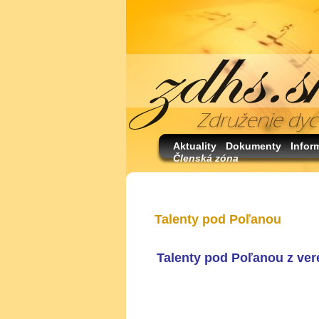
Aktuality
Dokumenty
Infor
Členská zóna
Talenty pod Poľanou
Talenty pod Poľanou z ve