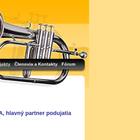
jekty
Členovia a Kontakty
Fórum
 hlavný partner podujatia