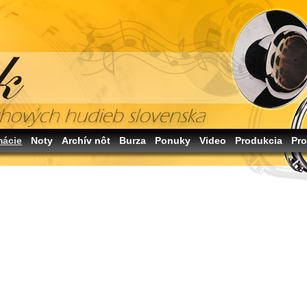
mácie
Noty
Archív nôt
Burza
Ponuky
Video
Produkcia
Pro