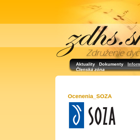
Aktuality
Dokumenty
Infor
Členská zóna
Ocenenia_SOZA