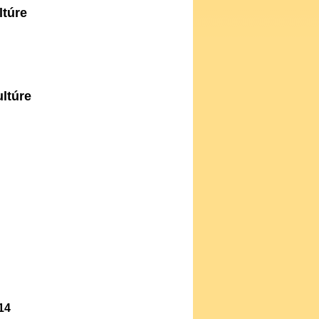
ltúre
ultúre
14