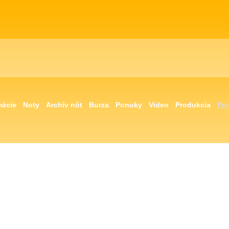
mácie
Noty
Archív nôt
Burza
Ponuky
Video
Produkcia
Pro