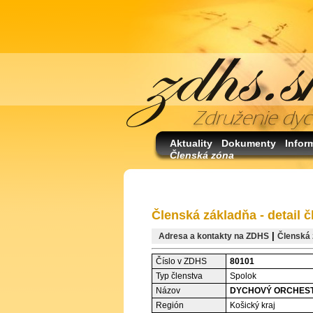
Aktuality
Dokumenty
Infor
Členská zóna
Členská základňa - detail č
|
Adresa a kontakty na ZDHS
Členská 
Číslo v ZDHS
80101
Typ členstva
Spolok
Názov
DYCHOVÝ ORCHES
Región
Košický kraj