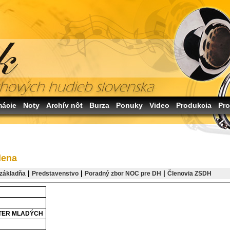
mácie
Noty
Archív nôt
Burza
Ponuky
Video
Produkcia
Pro
lena
|
|
|
základňa
Predstavenstvo
Poradný zbor NOC pre DH
Členovia ZSDH
TER MLADÝCH