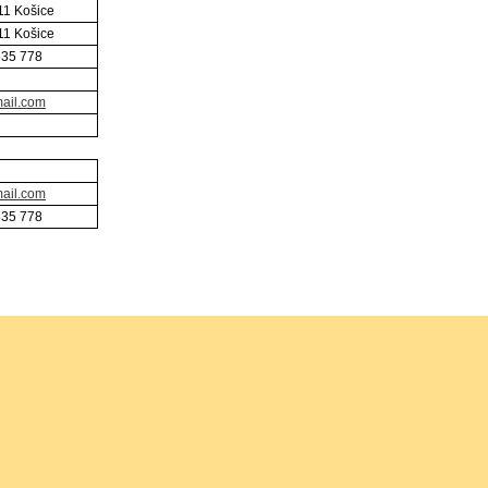
11 Košice
11 Košice
635 778
mail.com
mail.com
635 778