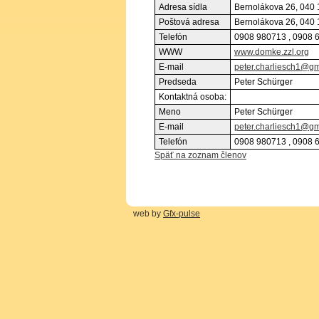
Adresa sídla
Bernolákova 26, 040 
Poštová adresa
Bernolákova 26, 040 
Telefón
0908 980713 , 0908 
WWW
www.domke.zzl.org
E-mail
peter.charliesch1@g
Predseda
Peter Schürger
Kontaktná osoba:
Meno
Peter Schürger
E-mail
peter.charliesch1@g
Telefón
0908 980713 , 0908 
Späť na zoznam členov
web by
Gfx-pulse