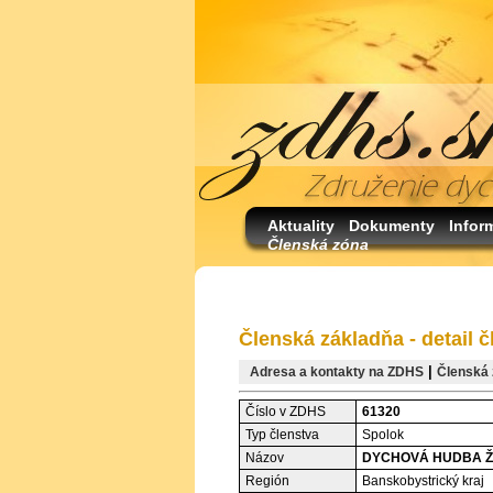
Aktuality
Dokumenty
Infor
Členská zóna
Členská základňa - detail č
|
Adresa a kontakty na ZDHS
Členská 
Číslo v ZDHS
61320
Typ členstva
Spolok
Názov
DYCHOVÁ HUDBA 
Región
Banskobystrický kraj