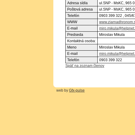
Adresa sídla
ul.SNP - MsKC, 965 0
Poštová adresa
ul.SNP - MsKC, 965 0
Telefón
0903 399 322 , 045/
WWW
www.ziarnadhronom.
E-mail
miro.mikula@helpnet
Predseda
Miroslav Mikula
Kontaktná osoba:
Meno
Miroslav Mikula
E-mail
miro.mikula@helpnet
Telefón
0903 399 322
Späť na zoznam členov
web by
Gfx-pulse