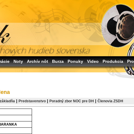
mácie
Noty
Archív nôt
Burza
Ponuky
Video
Produkcia
Pro
lena
|
|
|
základňa
Predstavenstvo
Poradný zbor NOC pre DH
Členovia ZSDH
ŽIARANKA