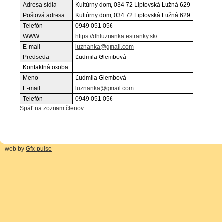
Adresa sídla
Kultúrny dom, 034 72 Liptovská Lužná 629
Poštová adresa
Kultúrny dom, 034 72 Liptovská Lužná 629
Telefón
0949 051 056
WWW
https://dhluznanka.estranky.sk/
E-mail
luznanka@gmail.com
Predseda
Ľudmila Glembová
Kontaktná osoba:
Meno
Ľudmila Glembová
E-mail
luznanka@gmail.com
Telefón
0949 051 056
Späť na zoznam členov
web by
Gfx-pulse