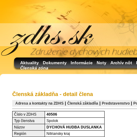
Aktuality
Dokumenty
Informácie
Noty
Archív nôt
Členská zóna
Členská základňa - detail člena
|
|
|
Adresa a kontakty na ZDHS
Členská základňa
Predstavenstvo
P
Číslo v ZDHS
40506
Typ členstva
Spolok
Názov
DYCHOVÁ HUDBA DUSLANKA
Región
Nitriansky kraj