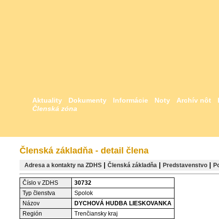
Aktuality
Dokumenty
Informácie
Noty
Archív nôt
Členská zóna
Členská základňa - detail člena
|
|
|
Adresa a kontakty na ZDHS
Členská základňa
Predstavenstvo
P
Číslo v ZDHS
30732
Typ členstva
Spolok
Názov
DYCHOVÁ HUDBA LIESKOVANKA
Región
Trenčiansky kraj