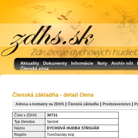
Aktuality
Dokumenty
Informácie
Noty
Archív nôt
Členská zóna
Členská základňa - detail člena
|
|
|
Adresa a kontakty na ZDHS
Členská základňa
Predstavenstvo
P
Číslo v ZDHS
30731
Typ členstva
Spolok
Názov
DYCHOVÁ HUDBA STROJÁR
Región
Trenčiansky kraj