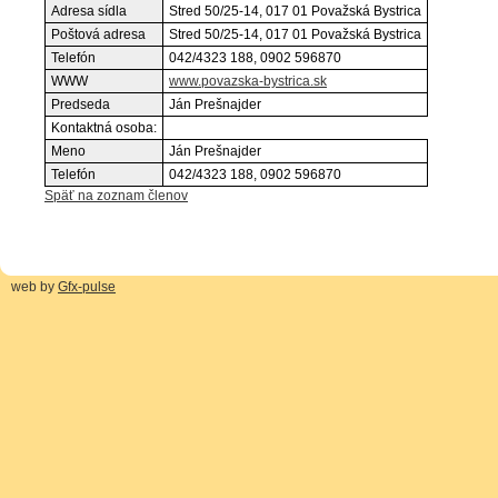
Adresa sídla
Stred 50/25-14, 017 01 Považská Bystrica
Poštová adresa
Stred 50/25-14, 017 01 Považská Bystrica
Telefón
042/4323 188, 0902 596870
WWW
www.povazska-bystrica.sk
Predseda
Ján Prešnajder
Kontaktná osoba:
Meno
Ján Prešnajder
Telefón
042/4323 188, 0902 596870
Späť na zoznam členov
web by
Gfx-pulse