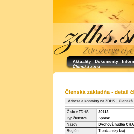
Aktuality
Dokumenty
Infor
Členská zóna
Členská základňa - detail č
|
Adresa a kontakty na ZDHS
Členská 
Číslo v ZDHS
30113
Typ členstva
Spolok
Názov
Dychová hudba CH
Región
Trenčiansky kraj