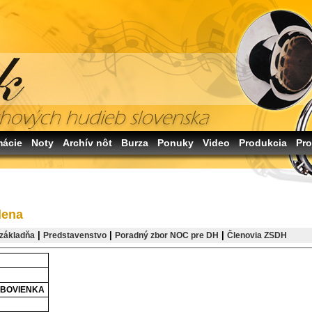
mácie
Noty
Archív nôt
Burza
Ponuky
Video
Produkcia
Pro
lena
|
|
|
základňa
Predstavenstvo
Poradný zbor NOC pre DH
Členovia ZSDH
ABOVIENKA