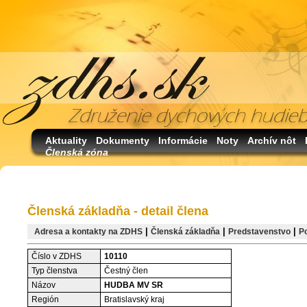
Aktuality
Dokumenty
Informácie
Noty
Archív nôt
Členská zóna
Členská základňa - detail člena
|
|
|
Adresa a kontakty na ZDHS
Členská základňa
Predstavenstvo
P
Číslo v ZDHS
10110
Typ členstva
Čestný člen
Názov
HUDBA MV SR
Región
Bratislavský kraj